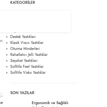
KATEGORILER
Aroma Therapy Yastıklar
Bebek & Çocuk Yastıkları
Bel Yastıkları
Boyun Yastıkları
Destek Yastıkları
em
Klasik Visco Yastıklar
Oturma Minderleri
Rahatlatıcı Jelli Yastıklar
Seyahat Yastıkları
Softlife Feel Yastıklar
Softlife Visko Yastıklar
SON YAZILAR
ki
Car
Ergonomik ve Sağlıklı