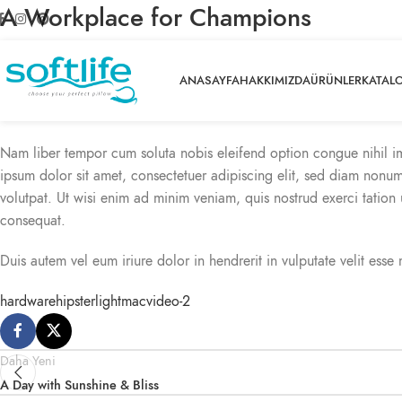
A Workplace for Champions
Posted by
admin
ANASAYFA
HAKKIMIZDA
ÜRÜNLER
KATAL
On Kasım 26, 2020
yorumlar kapalı
Nam liber tempor cum soluta nobis eleifend option congue nihil 
ipsum dolor sit amet, consectetuer adipiscing elit, sed diam nonu
volutpat. Ut wisi enim ad minim veniam, quis nostrud exerci tation
consequat.
Duis autem vel eum iriure dolor in hendrerit in vulputate velit esse 
hardware
hipster
light
mac
video-2
Daha Yeni
A Day with Sunshine & Bliss