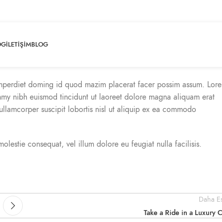
OG
İLETIŞIM
BLOG
imperdiet doming id quod mazim placerat facer possim assum. Lor
mmy nibh euismod tincidunt ut laoreet dolore magna aliquam erat
 ullamcorper suscipit lobortis nisl ut aliquip ex ea commodo
molestie consequat, vel illum dolore eu feugiat nulla facilisis.
Daha Es
Take a Ride in a Luxury 