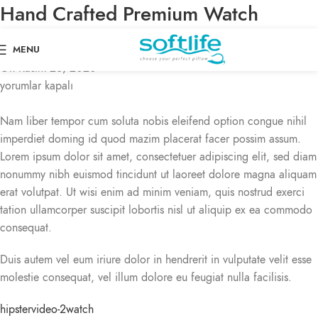
Hand Crafted Premium Watch
admin
MENU
On Kasım 26, 2020
yorumlar kapalı
Nam liber tempor cum soluta nobis eleifend option congue nihil
imperdiet doming id quod mazim placerat facer possim assum.
Lorem ipsum dolor sit amet, consectetuer adipiscing elit, sed diam
nonummy nibh euismod tincidunt ut laoreet dolore magna aliquam
erat volutpat. Ut wisi enim ad minim veniam, quis nostrud exerci
tation ullamcorper suscipit lobortis nisl ut aliquip ex ea commodo
consequat.
Duis autem vel eum iriure dolor in hendrerit in vulputate velit esse
molestie consequat, vel illum dolore eu feugiat nulla facilisis.
hipster
video-2
watch