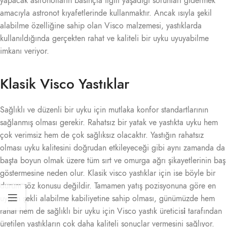
yapacak astronotların basınçla ilgili yaşadığı sorunları gidermek
amacıyla astronot kıyafetlerinde kullanmaktır. Ancak ısıyla şekil
alabilme özelliğine sahip olan Visco malzemesi, yastıklarda
kullanıldığında gerçekten rahat ve kaliteli bir uyku uyuyabilme
imkanı veriyor.
Klasik Visco Yastıklar
Sağlıklı ve düzenli bir uyku için mutlaka konfor standartlarının
sağlanmış olması gerekir. Rahatsız bir yatak ve yastıkta uyku hem
çok verimsiz hem de çok sağlıksız olacaktır. Yastığın rahatsız
olması uyku kalitesini doğrudan etkileyeceği gibi aynı zamanda da
başta boyun olmak üzere tüm sırt ve omurga ağrı şikayetlerinin baş
göstermesine neden olur. Klasik visco yastıklar için ise böyle bir
durum söz konusu değildir. Tamamen yatış pozisyonuna göre en
uygun şekli alabilme kabiliyetine sahip olması, günümüzde hem
rahat hem de sağlıklı bir uyku için Visco yastık üreticis
i
tarafından
üretilen yastıkların çok daha kaliteli sonuçlar vermesini sağlıyor.