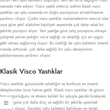
durum hem uyku kalitesini düşürüyor hem de vücut sağlığını ciddi
manada riske ediyor. Visco yastık üreticisi üretimi klasik visco
yastıklar ise uyku sırasında en doğru pozisyonun alınabilmesine
yardımcı oluyor. Çünkü visco yastıklar malzemelerinin mevcut olan
ısıya göre şekil alabilme kabiliyeti sayesinde çok daha rahat bir
şekilde pozisyon alıyor. Yani yastığa göre yatış pozisyonu almaya
çalışmak yerine yastığın vücut sağlığı ve rahatlığı için en uygun
şekli alması sağlanmış oluyor. Bu özelliği de uyku kalitesini önemli
oranda arttırarak, çok daha sağlıklı bir uyku deneyiminin
yakalanmasına yardımcı oluyor.
Klasik Visco Yastıklar
Visco yastıklar günümüzde rahatlığın ve konforun en önemli
detaylarından birisi haline geldi. Klasik visco yastıklar ile günün
tüm yorgunluğunu ve stresini kaliteli bir uykuyla geride bırakarak,
yeni bir güne çok daha dinç ve sağlıklı bir şekilde uyanmak
mümkün oluyor. Geceleri uyku kalitesini belirleyen en temel