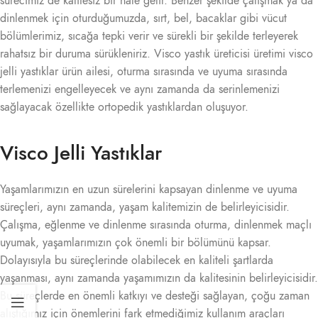
sürecimiz de kalitesiz bir hale gelir. Benzer şekilde çalışmak ya da
dinlenmek için oturduğumuzda, sırt, bel, bacaklar gibi vücut
bölümlerimiz, sıcağa tepki verir ve sürekli bir şekilde terleyerek
rahatsız bir duruma sürükleniriz. Visco yastık üreticisi üretimi visco
jelli yastıklar ürün ailesi, oturma sırasında ve uyuma sırasında
terlemenizi engelleyecek ve aynı zamanda da serinlemenizi
sağlayacak özellikte ortopedik yastıklardan oluşuyor.
Visco Jelli Yastıklar
Yaşamlarımızın en uzun sürelerini kapsayan dinlenme ve uyuma
süreçleri, aynı zamanda, yaşam kalitemizin de belirleyicisidir.
Çalışma, eğlenme ve dinlenme sırasında oturma, dinlenmek maçlı
uyumak, yaşamlarımızın çok önemli bir bölümünü kapsar.
Dolayısıyla bu süreçlerinde olabilecek en kaliteli şartlarda
yaşanması, aynı zamanda yaşamımızın da kalitesinin belirleyicisidir.
Bu süreçlerde en önemli katkıyı ve desteği sağlayan, çoğu zaman
alıştığımız için önemlerini fark etmediğimiz kullanım araçları