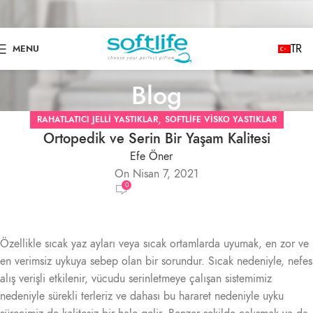
TR
MENU
Blog
,
RAHATLATICI JELLI YASTIKLAR
SOFTLIFE VISKO YASTIKLAR
Ortopedik ve Serin Bir Yaşam Kalitesi
Efe Öner
On Nisan 7, 2021
0
Özellikle sıcak yaz ayları veya sıcak ortamlarda uyumak, en zor ve
en verimsiz uykuya sebep olan bir sorundur. Sıcak nedeniyle, nefes
alış verişli etkilenir, vücudu serinletmeye çalışan sistemimiz
nedeniyle sürekli terleriz ve dahası bu hararet nedeniyle uyku