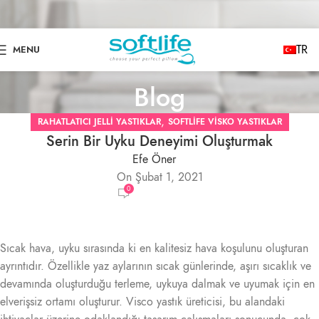
TR
MENU
Blog
,
RAHATLATICI JELLI YASTIKLAR
SOFTLIFE VISKO YASTIKLAR
Serin Bir Uyku Deneyimi Oluşturmak
Efe Öner
On Şubat 1, 2021
0
Sıcak hava, uyku sırasında ki en kalitesiz hava koşulunu oluşturan
ayrıntıdır. Özellikle yaz aylarının sıcak günlerinde, aşırı sıcaklık ve
devamında oluşturduğu terleme, uykuya dalmak ve uyumak için en
elverişsiz ortamı oluşturur. Visco yastık üreticisi, bu alandaki