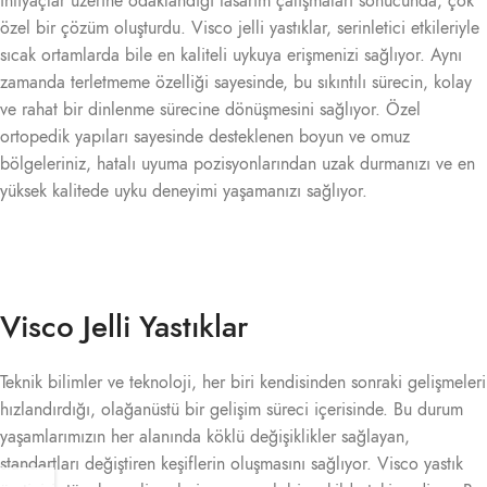
ihtiyaçlar üzerine odaklandığı tasarım çalışmaları sonucunda, çok
özel bir çözüm oluşturdu. Visco jelli yastıklar, serinletici etkileriyle
sıcak ortamlarda bile en kaliteli uykuya erişmenizi sağlıyor. Aynı
zamanda terletmeme özelliği sayesinde, bu sıkıntılı sürecin, kolay
ve rahat bir dinlenme sürecine dönüşmesini sağlıyor. Özel
ortopedik yapıları sayesinde desteklenen boyun ve omuz
bölgeleriniz, hatalı uyuma pozisyonlarından uzak durmanızı ve en
yüksek kalitede uyku deneyimi yaşamanızı sağlıyor.
Visco Jelli Yastıklar
Teknik bilimler ve teknoloji, her biri kendisinden sonraki gelişmeleri
hızlandırdığı, olağanüstü bir gelişim süreci içerisinde. Bu durum
yaşamlarımızın her alanında köklü değişiklikler sağlayan,
standartları değiştiren keşiflerin oluşmasını sağlıyor. Visco yastık