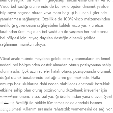
hem de sağlıklı bir kullanım gerçekleştirilebilmesine olanak veriyor.
Visco bel yastığı ürünlerinde de bu teknolojiden dinamik şekilde
bilgisayar başında oturan veya masa başı işi bulunan kişilerinde
yararlanması sağlanıyor. Özellikle de 100% visco malzemesinden
üretildiği güvencesini sağlayabilen kaliteli visco yastık üreticisi
tarafından üretilmiş olan bel yastıkları ile yaşamın her noktasında
bel bölgesi için ihtiyaç duyulan desteğin dinamik şekilde
sağlanması mümkün oluyor.
Vücut anatomisinde meydana gelebilecek yıpranmaların en temel
nedeni bel bölgesinden destek almadan oturuş pozisyonuna sahip
olunmasıdır. Çok uzun süreler hatalı oturuş pozisyonunda oturmak
doğal olarak beraberinde bel ağrılarını getirmektedir. Hatta
omurga bozukluklarına dahi neden olabilecek anatomik bozukluk
etkisine sahip olan oturuş pozisyonunu düzeltmek isteyenler için
uzmanların önerisi visco bel yastığı ürünlerinden yana oluyor. Şekil
alabilme özelliği ile birlikte tüm temas noktalarındaki basıncı
dengelemesi kullanım sırasında rahatsızlık vermemesini de sağlıyor.